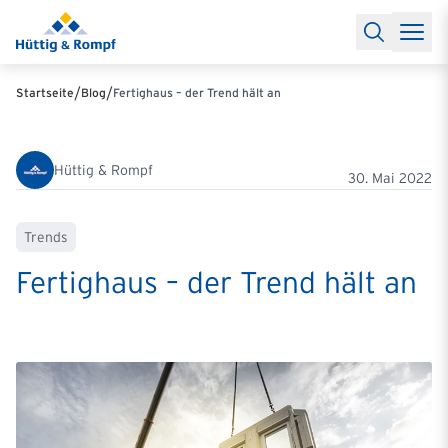
Baufinanzierung
Lexikon Baufinanzierung
FAQs Baufinanzieru
Rechner
Baufinanzierungsrechner
Anschlussfinanzierung Rec
Filialen & Kontakt
Kontakt
Partnerschaft
Partner werden
Erfolgreiche Partnerschaften
/
/
Startseite
Blog
Fertighaus – der Trend hält an
Reports
Käuferprofile 2026
10 Jahre Städtevergleich
Sentiment
Charts & Rechner
Aktuelle Bauzinsen
Einbindung Finanzierung
News & Events
Updates erhalten
Alle Termine
Hüttig & Rompf
Über uns
Ihre Ansprechpartner
30. Mai 2022
Trends
Fertighaus – der Trend hält an