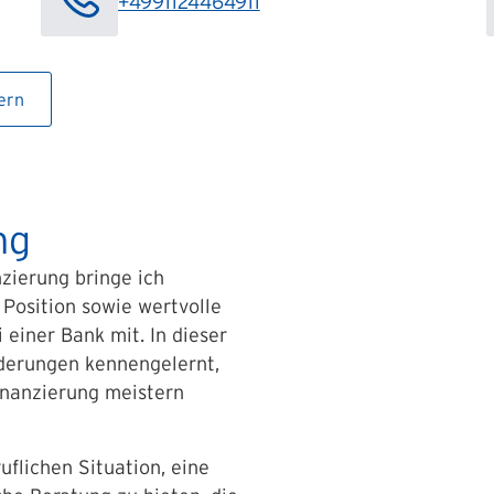
+4991124464911
ern
ng
nzierung bringe ich
Position sowie wertvolle
 einer Bank mit. In dieser
rderungen kennengelernt,
inanzierung meistern
uflichen Situation, eine