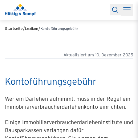
Baufinanzierung
Lexikon Baufinanzierung
FAQs Baufinanzieru
Rechner
Baufinanzierungsrechner
Anschlussfinanzierung Rec
Filialen & Kontakt
Kontakt
Partnerschaft
Partner werden
Erfolgreiche Partnerschaften
/
/
Startseite
Lexikon
Kontoführungsgebühr
Reports
Käuferprofile 2026
10 Jahre Städtevergleich
Sentiment
Charts & Rechner
Aktuelle Bauzinsen
Einbindung Finanzierung
News & Events
Updates erhalten
Alle Termine
Über uns
Ihre Ansprechpartner
Aktualisiert am
10. Dezember 2025
Kontoführungsgebühr
Wer ein Darlehen aufnimmt, muss in der Regel ein
Immobiliarverbraucherdarlehenkonto einrichten.
Einige Immobiliarverbraucherdarleheninstitute und
Bausparkassen verlangen dafür