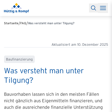
Baufinanzierung
Lexikon Baufinanzierung
FAQs Baufinanzieru
Rechner
Baufinanzierungsrechner
Anschlussfinanzierung Rec
Filialen & Kontakt
Kontakt
Partnerschaft
Partner werden
Erfolgreiche Partnerschaften
/
/
Startseite
FAQ
Was versteht man unter Tilgung?
Reports
Käuferprofile 2026
10 Jahre Städtevergleich
Sentiment
Charts & Rechner
Aktuelle Bauzinsen
Einbindung Finanzierung
News & Events
Updates erhalten
Alle Termine
Über uns
Ihre Ansprechpartner
Aktualisiert am
10. Dezember 2025
Baufinanzierung
Was versteht man unter
Tilgung?
Bauvorhaben lassen sich in den meisten Fällen
nicht gänzlich aus Eigenmitteln finanzieren, und
auch die ausreichende finanzielle Unterstützung