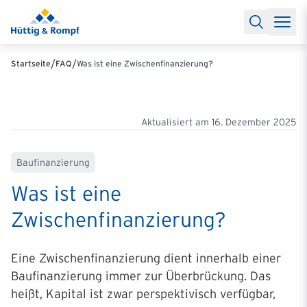
Baufinanzierung
Lexikon Baufinanzierung
FAQs Baufinanzieru
Rechner
Baufinanzierungsrechner
Anschlussfinanzierung Rec
Filialen & Kontakt
Kontakt
Partnerschaft
Partner werden
Erfolgreiche Partnerschaften
/
/
Startseite
FAQ
Was ist eine Zwischenfinanzierung?
Reports
Käuferprofile 2026
10 Jahre Städtevergleich
Sentiment
Charts & Rechner
Aktuelle Bauzinsen
Einbindung Finanzierung
News & Events
Updates erhalten
Alle Termine
Über uns
Ihre Ansprechpartner
Aktualisiert am
16. Dezember 2025
Baufinanzierung
Was ist eine
Zwischenfinanzierung?
Eine Zwischenfinanzierung dient innerhalb einer
Baufinanzierung immer zur Überbrückung. Das
heißt, Kapital ist zwar perspektivisch verfügbar,