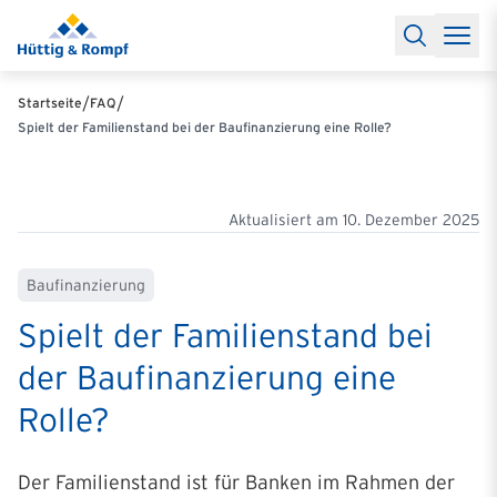
Baufinanzierung
Lexikon Baufinanzierung
FAQs Baufinanzieru
Rechner
Baufinanzierungsrechner
Anschlussfinanzierung Rec
Filialen & Kontakt
Kontakt
Partnerschaft
Partner werden
Erfolgreiche Partnerschaften
/
/
Startseite
FAQ
Reports
Käuferprofile 2026
10 Jahre Städtevergleich
Sentiment
Spielt der Familienstand bei der Baufinanzierung eine Rolle?
Charts & Rechner
Aktuelle Bauzinsen
Einbindung Finanzierung
News & Events
Updates erhalten
Alle Termine
Über uns
Ihre Ansprechpartner
Aktualisiert am
10. Dezember 2025
Baufinanzierung
Spielt der Familienstand bei
der Baufinanzierung eine
Rolle?
Der Familienstand ist für Banken im Rahmen der