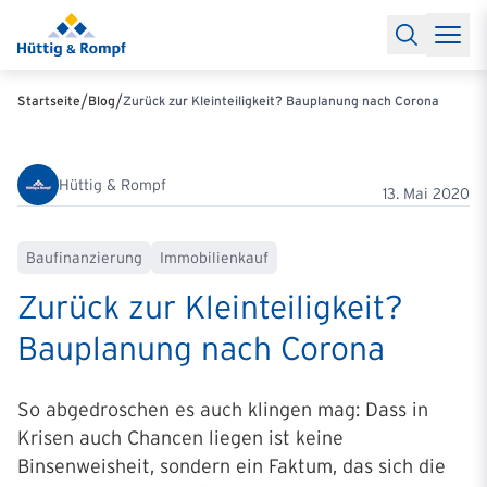
Baufinanzierung
Lexikon Baufinanzierung
FAQs Baufinanzieru
Rechner
Baufinanzierungsrechner
Anschlussfinanzierung Rec
Filialen & Kontakt
Kontakt
Partnerschaft
Partner werden
Erfolgreiche Partnerschaften
/
/
Startseite
Blog
Zurück zur Kleinteiligkeit? Bauplanung nach Corona
Reports
Käuferprofile 2026
10 Jahre Städtevergleich
Sentiment
Charts & Rechner
Aktuelle Bauzinsen
Einbindung Finanzierung
News & Events
Updates erhalten
Alle Termine
Hüttig & Rompf
Über uns
Ihre Ansprechpartner
13. Mai 2020
Baufinanzierung
Immobilienkauf
Zurück zur Klein­tei­ligkeit?
Bauplanung nach Corona
So abgedroschen es auch klingen mag: Dass in
Krisen auch Chancen liegen ist keine
Binsenweisheit, sondern ein Faktum, das sich die