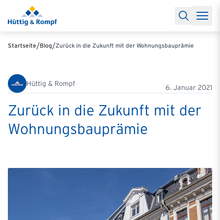
Baufinanzierung
Lexikon Baufinanzierung
FAQs Baufinanzieru
Rechner
Baufinanzierungsrechner
Anschlussfinanzierung Rec
Filialen & Kontakt
Kontakt
Partnerschaft
Partner werden
Erfolgreiche Partnerschaften
/
/
Startseite
Blog
Zurück in die Zukunft mit der Wohnungsbauprämie
Reports
Käuferprofile 2026
10 Jahre Städtevergleich
Sentiment
Charts & Rechner
Aktuelle Bauzinsen
Einbindung Finanzierung
News & Events
Updates erhalten
Alle Termine
Hüttig & Rompf
Über uns
Ihre Ansprechpartner
6. Januar 2021
Zurück in die Zukunft mit der
Wohnungsbauprämie