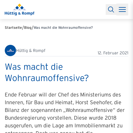
Baufinanzierung
Lexikon Baufinanzierung
FAQs Baufinanzieru
Rechner
Baufinanzierungsrechner
Anschlussfinanzierung Rec
Filialen & Kontakt
Kontakt
Partnerschaft
Partner werden
Erfolgreiche Partnerschaften
/
/
Startseite
Blog
Was macht die Wohnraumoffensive?
Reports
Käuferprofile 2026
10 Jahre Städtevergleich
Sentiment
Charts & Rechner
Aktuelle Bauzinsen
Einbindung Finanzierung
News & Events
Updates erhalten
Alle Termine
Hüttig & Rompf
Über uns
Ihre Ansprechpartner
12. Februar 2021
Was macht die
Wohnraumoffensive?
Ende Februar will der Chef des Ministeriums des
Inneren, für Bau und Heimat, Horst Seehofer, die
Bilanz der sogenannten „Wohnraumoffensive“ der
Bundesregierung vorstellen. Diese wurde 2018
ausgerufen, um die Lage am Immobilienmarkt zu