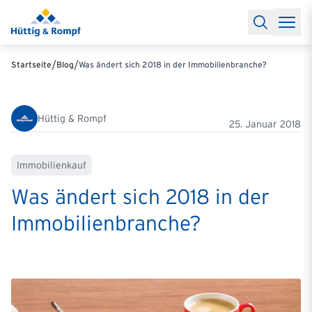
Baufinanzierung
Lexikon Baufinanzierung
FAQs Baufinanzieru
Rechner
Baufinanzierungsrechner
Anschlussfinanzierung Rec
Filialen & Kontakt
Kontakt
Partnerschaft
Partner werden
Erfolgreiche Partnerschaften
/
/
Startseite
Blog
Was ändert sich 2018 in der Immobilienbranche?
Reports
Käuferprofile 2026
10 Jahre Städtevergleich
Sentiment
Charts & Rechner
Aktuelle Bauzinsen
Einbindung Finanzierung
News & Events
Updates erhalten
Alle Termine
Hüttig & Rompf
Über uns
Ihre Ansprechpartner
25. Januar 2018
Immobilienkauf
Was ändert sich 2018 in der
Immobilienbranche?