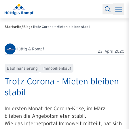
Baufinanzierung
Lexikon Baufinanzierung
FAQs Baufinanzieru
Rechner
Baufinanzierungsrechner
Anschlussfinanzierung Rec
Filialen & Kontakt
Kontakt
Partnerschaft
Partner werden
Erfolgreiche Partnerschaften
/
/
Startseite
Blog
Trotz Corona - Mieten bleiben stabil
Reports
Käuferprofile 2026
10 Jahre Städtevergleich
Sentiment
Charts & Rechner
Aktuelle Bauzinsen
Einbindung Finanzierung
News & Events
Updates erhalten
Alle Termine
Hüttig & Rompf
Über uns
Ihre Ansprechpartner
23. April 2020
Baufinanzierung
Immobilienkauf
Trotz Corona - Mieten bleiben
stabil
Im ersten Monat der Corona-Krise, im März,
blieben die Angebotsmieten stabil.
Wie das Internetportal Immowelt mitteilt, hat sich