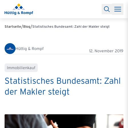
Baufinanzierung
Lexikon Baufinanzierung
FAQs Baufinanzieru
Rechner
Baufinanzierungsrechner
Anschlussfinanzierung Rec
Filialen & Kontakt
Kontakt
Partnerschaft
Partner werden
Erfolgreiche Partnerschaften
/
/
Startseite
Blog
Statistisches Bundesamt: Zahl der Makler steigt
Reports
Käuferprofile 2026
10 Jahre Städtevergleich
Sentiment
Charts & Rechner
Aktuelle Bauzinsen
Einbindung Finanzierung
News & Events
Updates erhalten
Alle Termine
Hüttig & Rompf
Über uns
Ihre Ansprechpartner
12. November 2019
Immobilienkauf
Statistisches Bundesamt: Zahl
der Makler steigt