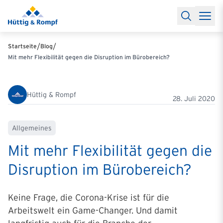
Baufinanzierung
Lexikon Baufinanzierung
FAQs Baufinanzieru
Rechner
Baufinanzierungsrechner
Anschlussfinanzierung Rec
Filialen & Kontakt
Kontakt
Partnerschaft
Partner werden
Erfolgreiche Partnerschaften
/
/
Startseite
Blog
Reports
Käuferprofile 2026
10 Jahre Städtevergleich
Sentiment
Mit mehr Flexibilität gegen die Disruption im Bürobereich?
Charts & Rechner
Aktuelle Bauzinsen
Einbindung Finanzierung
News & Events
Updates erhalten
Alle Termine
Über uns
Ihre Ansprechpartner
Hüttig & Rompf
28. Juli 2020
Allgemeines
Mit mehr Flexibilität gegen die
Disruption im Bürobereich?
Keine Frage, die Corona-Krise ist für die
Arbeitswelt ein Game-Changer. Und damit