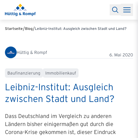
Baufinanzierung
Lexikon Baufinanzierung
FAQs Baufinanzieru
Rechner
Baufinanzierungsrechner
Anschlussfinanzierung Rec
Filialen & Kontakt
Kontakt
Partnerschaft
Partner werden
Erfolgreiche Partnerschaften
/
/
Startseite
Blog
Leibniz-Institut: Ausgleich zwischen Stadt und Land?
Reports
Käuferprofile 2026
10 Jahre Städtevergleich
Sentiment
Charts & Rechner
Aktuelle Bauzinsen
Einbindung Finanzierung
News & Events
Updates erhalten
Alle Termine
Hüttig & Rompf
Über uns
Ihre Ansprechpartner
6. Mai 2020
Baufinanzierung
Immobilienkauf
Leibniz-Institut: Ausgleich
zwischen Stadt und Land?
Dass Deutschland im Vergleich zu anderen
Ländern bisher einigermaßen gut durch die
Corona-Krise gekommen ist, dieser Eindruck