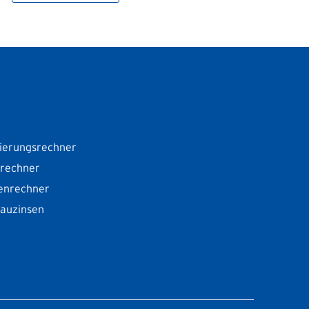
ierungsrechner
srechner
enrechner
Bauzinsen