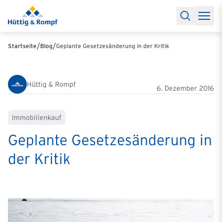
Baufinanzierung
Lexikon Baufinanzierung
FAQs Baufinanzieru
Rechner
Baufinanzierungsrechner
Anschlussfinanzierung Rec
Filialen & Kontakt
Kontakt
Partnerschaft
Partner werden
Erfolgreiche Partnerschaften
/
/
Startseite
Blog
Geplante Gesetzesänderung in der Kritik
Reports
Käuferprofile 2026
10 Jahre Städtevergleich
Sentiment
Charts & Rechner
Aktuelle Bauzinsen
Einbindung Finanzierung
News & Events
Updates erhalten
Alle Termine
Hüttig & Rompf
Über uns
Ihre Ansprechpartner
6. Dezember 2016
Immobilienkauf
Geplante Gesetzesänderung in
der Kritik