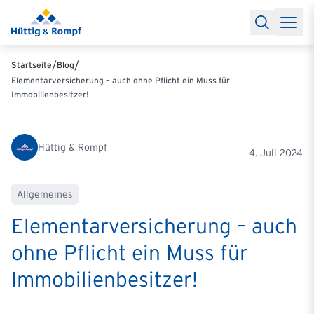
Baufinanzierung
Lexikon Baufinanzierung
FAQs Baufinanzieru
Rechner
Baufinanzierungsrechner
Anschlussfinanzierung Rec
Filialen & Kontakt
Kontakt
Partnerschaft
Partner werden
Erfolgreiche Partnerschaften
/
/
Startseite
Blog
Reports
Käuferprofile 2026
10 Jahre Städtevergleich
Sentiment
Elementarversicherung – auch ohne Pflicht ein Muss für
Charts & Rechner
Aktuelle Bauzinsen
Einbindung Finanzierung
Immobilienbesitzer!
News & Events
Updates erhalten
Alle Termine
Über uns
Ihre Ansprechpartner
Hüttig & Rompf
4. Juli 2024
Allgemeines
Elementarversicherung – auch
ohne Pflicht ein Muss für
Immobilienbesitzer!