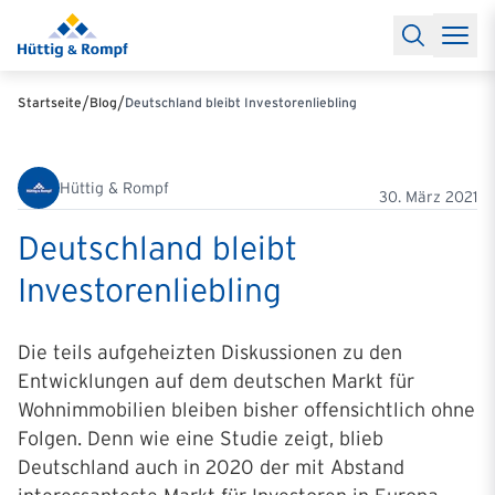
Baufinanzierung
Lexikon Baufinanzierung
FAQs Baufinanzieru
Rechner
Baufinanzierungsrechner
Anschlussfinanzierung Rec
Filialen & Kontakt
Kontakt
Partnerschaft
Partner werden
Erfolgreiche Partnerschaften
/
/
Startseite
Blog
Deutschland bleibt Investorenliebling
Reports
Käuferprofile 2026
10 Jahre Städtevergleich
Sentiment
Charts & Rechner
Aktuelle Bauzinsen
Einbindung Finanzierung
News & Events
Updates erhalten
Alle Termine
Hüttig & Rompf
Über uns
Ihre Ansprechpartner
30. März 2021
Deutschland bleibt
Investorenliebling
Die teils aufgeheizten Diskussionen zu den
Entwicklungen auf dem deutschen Markt für
Wohnimmobilien bleiben bisher offensichtlich ohne
Folgen. Denn wie eine Studie zeigt, blieb
Deutschland auch in 2020 der mit Abstand