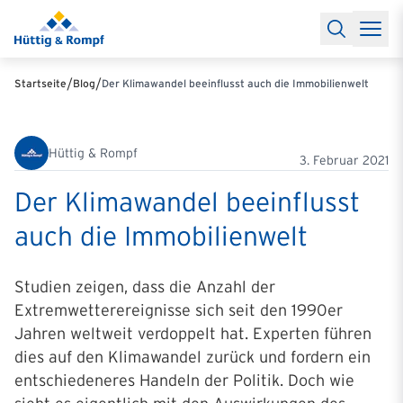
Baufinanzierung
Lexikon Baufinanzierung
FAQs Baufinanzieru
Rechner
Baufinanzierungsrechner
Anschlussfinanzierung Rec
Filialen & Kontakt
Kontakt
Partnerschaft
Partner werden
Erfolgreiche Partnerschaften
/
/
Startseite
Blog
Der Klimawandel beeinflusst auch die Immobilienwelt
Reports
Käuferprofile 2026
10 Jahre Städtevergleich
Sentiment
Charts & Rechner
Aktuelle Bauzinsen
Einbindung Finanzierung
News & Events
Updates erhalten
Alle Termine
Hüttig & Rompf
Über uns
Ihre Ansprechpartner
3. Februar 2021
Der Klimawandel beeinflusst
auch die Immobilienwelt
Studien zeigen, dass die Anzahl der
Extremwetterereignisse sich seit den 1990er
Jahren weltweit verdoppelt hat. Experten führen
dies auf den Klimawandel zurück und fordern ein
entschiedeneres Handeln der Politik. Doch wie