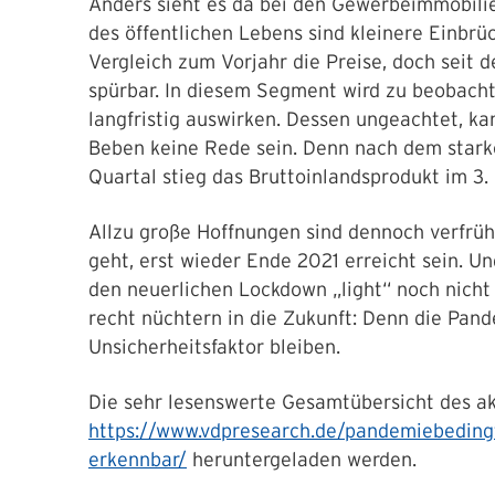
Anders sieht es da bei den Gewerbeimmobili
des öffentlichen Lebens sind kleinere Einbrü
Vergleich zum Vorjahr die Preise, doch seit
spürbar. In diesem Segment wird zu beobacht
langfristig auswirken. Dessen ungeachtet, 
Beben keine Rede sein. Denn nach dem starke
Quartal stieg das Bruttoinlandsprodukt im 3.
Allzu große Hoffnungen sind dennoch verfrüht
geht, erst wieder Ende 2021 erreicht sein. U
den neuerlichen Lockdown „light“ noch nicht
recht nüchtern in die Zukunft: Denn die Pand
Unsicherheitsfaktor bleiben.
Die sehr lesenswerte Gesamtübersicht des ak
https://www.vdpresearch.de/pandemiebeding
erkennbar/
heruntergeladen werden.