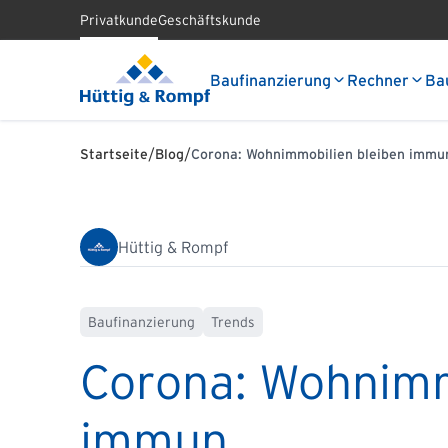
Privatkunde
Geschäftskunde
Baufinanzierung
Rechner
Ba
/
/
Startseite
Blog
Corona: Wohnimmobilien bleiben immu
Hüttig & Rompf
Baufinanzierung
Trends
Corona: Wohnimm
immun