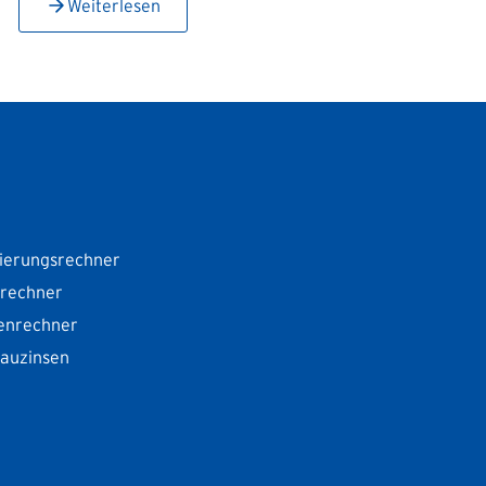
Weiterlesen
ierungsrechner
srechner
enrechner
Bauzinsen