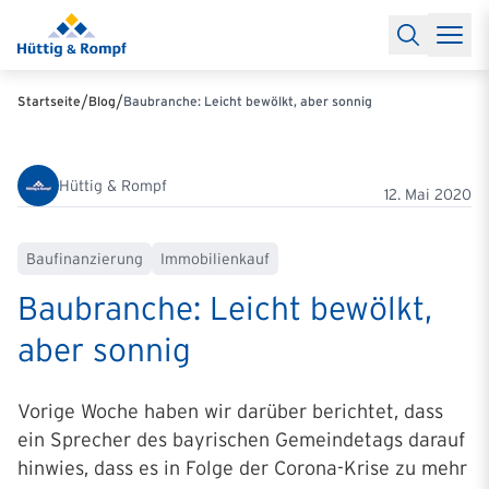
Baufinanzierung
Lexikon Baufinanzierung
FAQs Baufinanzieru
Rechner
Baufinanzierungsrechner
Anschlussfinanzierung Rec
Filialen & Kontakt
Kontakt
Partnerschaft
Partner werden
Erfolgreiche Partnerschaften
/
/
Startseite
Blog
Baubranche: Leicht bewölkt, aber sonnig
Reports
Käuferprofile 2026
10 Jahre Städtevergleich
Sentiment
Charts & Rechner
Aktuelle Bauzinsen
Einbindung Finanzierung
News & Events
Updates erhalten
Alle Termine
Hüttig & Rompf
Über uns
Ihre Ansprechpartner
12. Mai 2020
Baufinanzierung
Immobilienkauf
Baubranche: Leicht bewölkt,
aber sonnig
Vorige Woche haben wir darüber berichtet, dass
ein Sprecher des bayrischen Gemeindetags darauf
hinwies, dass es in Folge der Corona-Krise zu mehr