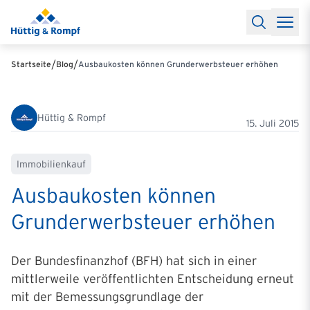
Baufinanzierung
Lexikon Baufinanzierung
FAQs Baufinanzieru
Rechner
Baufinanzierungsrechner
Anschlussfinanzierung Rec
Filialen & Kontakt
Kontakt
Partnerschaft
Partner werden
Erfolgreiche Partnerschaften
/
/
Startseite
Blog
Ausbaukosten können Grunderwerbsteuer erhöhen
Reports
Käuferprofile 2026
10 Jahre Städtevergleich
Sentiment
Charts & Rechner
Aktuelle Bauzinsen
Einbindung Finanzierung
News & Events
Updates erhalten
Alle Termine
Hüttig & Rompf
Über uns
Ihre Ansprechpartner
15. Juli 2015
Immobilienkauf
Ausbaukosten können
Grunderwerbsteuer erhöhen
Der Bundesfinanzhof (BFH) hat sich in einer
mittlerweile veröffentlichten Entscheidung erneut
mit der Bemessungsgrundlage der