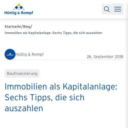
Baufinanzierung
Lexikon Baufinanzierung
FAQs Baufinanzieru
Rechner
Baufinanzierungsrechner
Anschlussfinanzierung Rec
Filialen & Kontakt
Kontakt
Partnerschaft
Partner werden
Erfolgreiche Partnerschaften
/
/
Startseite
Blog
Reports
Käuferprofile 2026
10 Jahre Städtevergleich
Sentiment
Immobilien als Kapitalanlage: Sechs Tipps, die sich auszahlen
Charts & Rechner
Aktuelle Bauzinsen
Einbindung Finanzierung
News & Events
Updates erhalten
Alle Termine
Über uns
Ihre Ansprechpartner
Hüttig & Rompf
26. September 2018
Baufinanzierung
Immobilien als Kapitalanlage:
Sechs Tipps, die sich
auszahlen