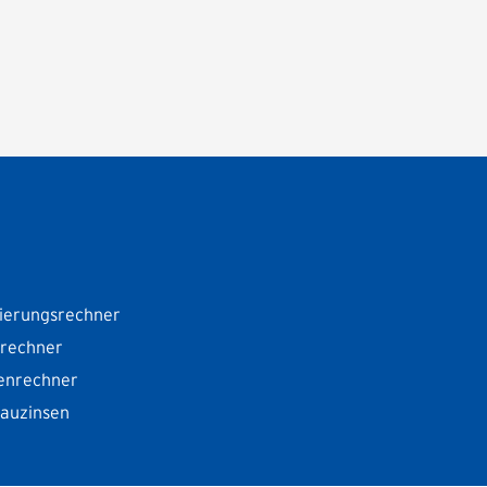
ierungsrechner
srechner
enrechner
Bauzinsen