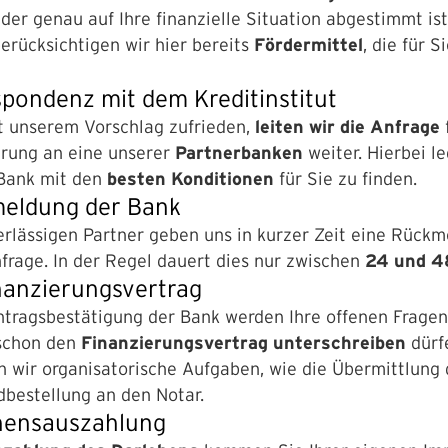
er genau auf Ihre finanzielle Situation abgestimmt ist
berücksichtigen wir hier bereits
Fördermittel
, die für S
spondenz mit dem Kreditinstitut
t unserem Vorschlag zufrieden,
leiten wir die Anfrage
erung an eine unserer
Partnerbanken
weiter. Hierbei l
 Bank mit den
besten Konditionen
für Sie zu finden.
meldung der Bank
rlässigen Partner geben uns in kurzer Zeit eine Rückm
rage. In der Regel dauert dies nur zwischen
24 und 4
nanzierungsvertrag
tragsbestätigung der Bank werden Ihre offenen Fragen 
schon den
Finanzierungsvertrag unterschreiben
dürf
wir organisatorische Aufgaben, wie die Übermittlung 
bestellung an den Notar.
hensauszahlung