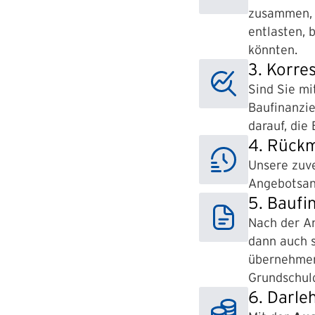
zusammen, d
entlasten, 
könnten.
3. Korre
Sind Sie mi
Baufinanzi
darauf, die
4. Rück
Unsere zuve
Angebotsanf
5. Baufi
Nach der An
dann auch 
übernehmen 
Grundschuld
6. Darle