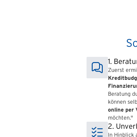
So
1. Berat
Zuerst ermi
Kreditbudg
Finanzier
Beratung du
können selb
online per
möchten."
2. Unver
In Hinblick 