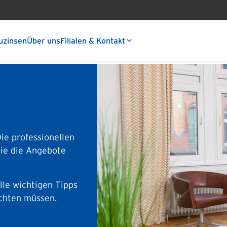
uzinsen
Über uns
Filialen & Kontakt
ie professionellen
Sie die Angebote
lle wichtigen Tipps
achten müssen.